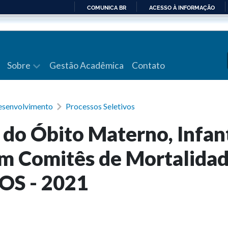
COMUNICA BR
ACESSO À INFORMAÇÃO
IR
PARA
O
CONTEÚDO
Sobre
Gestão Acadêmica
Contato
senvolvimento
Processos Seletivos
 do Óbito Materno, Infant
em Comitês de Mortalidad
S - 2021