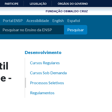
PARTICIPE
LEGISLAÇÃO
ÓRGÃOS DO GOVERNO
Portal ENSP
Acessibilidade
English
Español
Pesquisar
Desenvolvimento
il
Cursos Regulares
Cursos Sob Demanda
e -
Processos Seletivos
Regulamentos