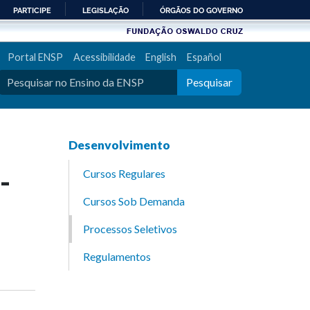
PARTICIPE
LEGISLAÇÃO
ÓRGÃOS DO GOVERNO
Portal ENSP
Acessibilidade
English
Español
Pesquisar
Desenvolvimento
-
Cursos Regulares
Cursos Sob Demanda
Processos Seletivos
Regulamentos