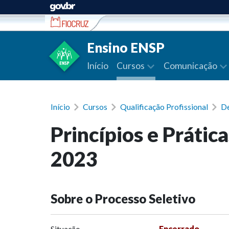
Ir para conteúdo
Ensino ENSP
Início
Cursos
Comunicação
Início
Cursos
Qualificação Profissional
De
Princípios e Prátic
2023
Sobre o Processo Seletivo
Situação
Encerrado