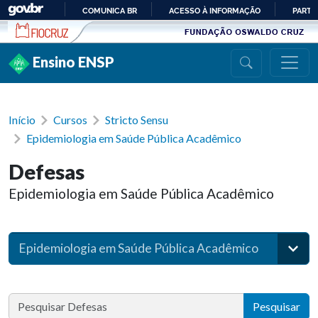
Ir para conteúdo
COMUNICA BR
ACESSO À INFORMAÇÃO
PARTI
IR
PARA
Ensino ENSP
O
CONTEÚDO
Início
Cursos
Stricto Sensu
Epidemiologia em Saúde Pública Acadêmico
Defesas
Epidemiologia em Saúde Pública Acadêmico
Epidemiologia em Saúde Pública Acadêmico
Pesquisar