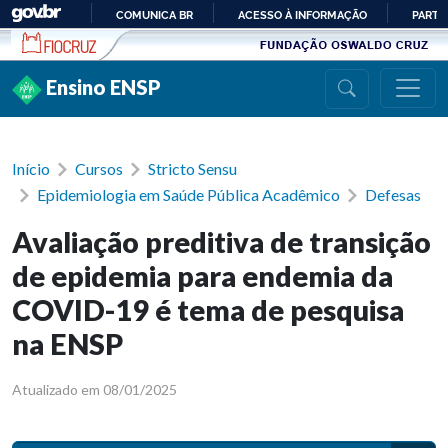
Ir para conteúdo
COMUNICA BR
ACESSO À INFORMAÇÃO
PARTI
IR
PARA
Ensino ENSP
O
CONTEÚDO
Início
Cursos
Stricto Sensu
Epidemiologia em Saúde Pública Acadêmico
Defesas
Avaliação preditiva de transição
de epidemia para endemia da
COVID-19 é tema de pesquisa
na ENSP
Atualizado em 08/01/2025