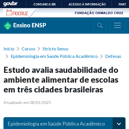
Ir para conteúdo
COMUNICA BR
ACESSO À INFORMAÇÃO
PARTI
IR
PARA
Ensino ENSP
O
CONTEÚDO
Início
Cursos
Stricto Sensu
Epidemiologia em Saúde Pública Acadêmico
Defesas
Estudo avalia saudabilidade do
ambiente alimentar de escolas
em três cidades brasileiras
Atualizado em 08/01/2025
Epidemiologia em Saúde Pública Acadêmico