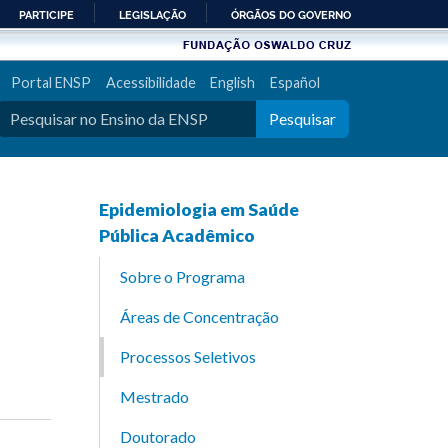
PARTICIPE
LEGISLAÇÃO
ÓRGÃOS DO GOVERNO
Portal ENSP
Acessibilidade
English
Español
Pesquisar
Epidemiologia em Saúde
Pública Acadêmico
Sobre o Programa
Áreas de Concentração
Processos Seletivos
Mestrado
Doutorado