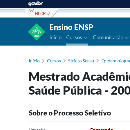
Ir para conteúdo
Ensino ENSP
Início
Cursos
Comunicação
Início
Cursos
Stricto Sensu
Epidemiologia
Mestrado Acadêmic
Saúde Pública - 20
Sobre o Processo Seletivo
Situação
Encerrado