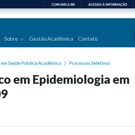
COMUNICA BR
ACESSO À INFORMAÇÃO
IR
PARA
O
CONTEÚDO
Sobre
Gestão Acadêmica
Contato
 em Saúde Pública Acadêmico
Processos Seletivos
o em Epidemiologia em
09