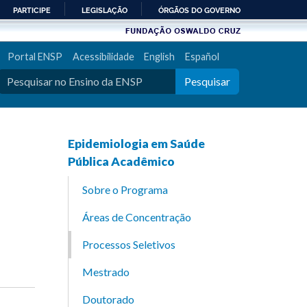
PARTICIPE
LEGISLAÇÃO
ÓRGÃOS DO GOVERNO
Portal ENSP
Acessibilidade
English
Español
Pesquisar
Epidemiologia em Saúde
Pública Acadêmico
Sobre o Programa
Áreas de Concentração
Processos Seletivos
Mestrado
Doutorado