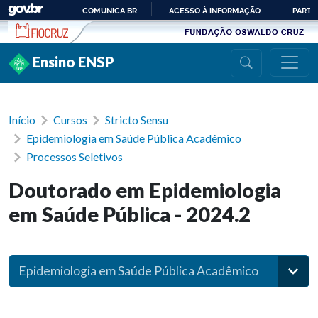
Ir para conteúdo
COMUNICA BR
ACESSO À INFORMAÇÃO
PARTI
IR
PARA
Ensino ENSP
O
CONTEÚDO
Início
Cursos
Stricto Sensu
Epidemiologia em Saúde Pública Acadêmico
Processos Seletivos
Doutorado em Epidemiologia
em Saúde Pública - 2024.2
Epidemiologia em Saúde Pública Acadêmico