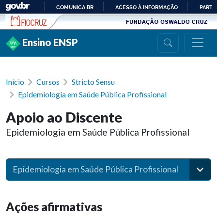
Ir para conteúdo
COMUNICA BR
ACESSO À INFORMAÇÃO
PARTI
IR
PARA
Ensino ENSP
O
CONTEÚDO
Início
Cursos
Stricto Sensu
Epidemiologia em Saúde Pública Profissional
Apoio ao Discente
Epidemiologia em Saúde Pública Profissional
Epidemiologia em Saúde Pública Profissional
Ações afirmativas