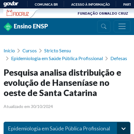
Ir para conteúdo
COMUNICA BR
ACESSO À INFORMAÇÃO
PARTI
IR
PARA
Ensino ENSP
O
CONTEÚDO
Início
Cursos
Stricto Sensu
Epidemiologia em Saúde Pública Profissional
Defesas
Pesquisa analisa distribuição e
evolução de Hanseníase no
oeste de Santa Catarina
Atualizado em 30/10/2024
Epidemiologia em Saúde Pública Profissional