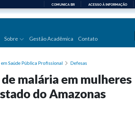
COMUNICA BR
ACESSO À INFORMAÇÃO
IR
PARA
O
CONTEÚDO
Sobre
Gestão Acadêmica
Contato
 em Saúde Pública Profissional
Defesas
s de malária em mulheres
 estado do Amazonas