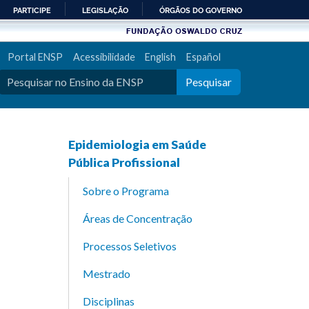
PARTICIPE
LEGISLAÇÃO
ÓRGÃOS DO GOVERNO
Portal ENSP
Acessibilidade
English
Español
Pesquisar
Epidemiologia em Saúde
Pública Profissional
Sobre o Programa
Áreas de Concentração
Processos Seletivos
Mestrado
Disciplinas