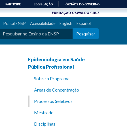
PARTICIPE
LEGISLAÇÃO
ÓRGÃOS DO GOVERNO
Portal ENSP
Acessibilidade
English
Español
Pesquisar
Epidemiologia em Saúde
Pública Profissional
Sobre o Programa
Áreas de Concentração
Processos Seletivos
Mestrado
Disciplinas