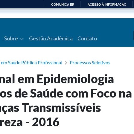
COMUNICA BR
ACESSO À INFORMAÇÃO
IR
PARA
O
CONTEÚDO
Sobre
Gestão Acadêmica
Contato
 em Saúde Pública Profissional
Processos Seletivos
nal em Epidemiologia
ços de Saúde com Foco na
nças Transmissíveis
reza - 2016