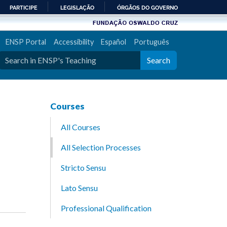
PARTICIPE
LEGISLAÇÃO
ÓRGÃOS DO GOVERNO
ENSP Portal
Accessibility
Español
Português
Search
Courses
All Courses
All Selection Processes
Stricto Sensu
Lato Sensu
Professional Qualification