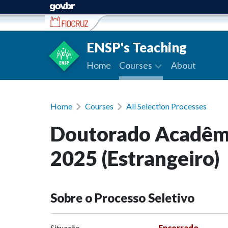
Ir para conteúdo
ENSP's Teaching
Home
Courses
About
Home
Courses
All Selection Processes
Doutorado Acadêmi
2025 (Estrangeiro)
Sobre o Processo Seletivo
Situação
Encerrado