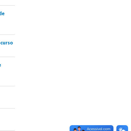
 de
ecurso
e