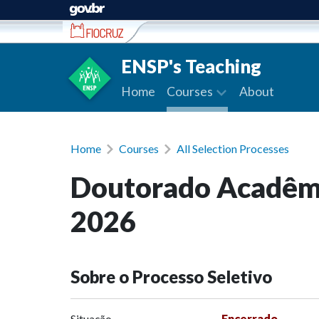
Ir para conteúdo
ENSP's Teaching
Home
Courses
About
Home
Courses
All Selection Processes
Doutorado Acadêmi
2026
Sobre o Processo Seletivo
Situação
Encerrado