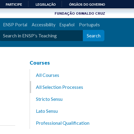
PARTICIPE
LEGISLAÇÃO
ÓRGÃOS DO GOVERNO
ENSP Portal
Accessibility
Español
Português
Search
Courses
All Courses
All Selection Processes
Stricto Sensu
Lato Sensu
Professional Qualification