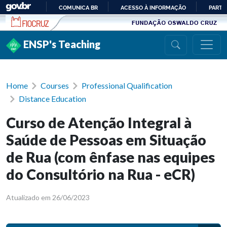
Ir para conteúdo
COMUNICA BR
ACESSO À INFORMAÇÃO
PARTI
IR
PARA
ENSP's Teaching
O
CONTEÚDO
Home
Courses
Professional Qualification
Distance Education
Curso de Atenção Integral à
Saúde de Pessoas em Situação
de Rua (com ênfase nas equipes
do Consultório na Rua - eCR)
Atualizado em 26/06/2023