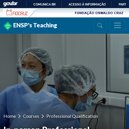
Ir para conteúdo
COMUNICA BR
ACESSO À INFORMAÇÃO
PARTI
IR
PARA
ENSP's Teaching
O
CONTEÚDO
Home
Courses
Professional Qualification