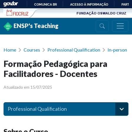
Ir para conteúdo
COMUNICA BR
ACESSO À INFORMAÇÃO
PARTI
IR
PARA
ENSP's Teaching
O
CONTEÚDO
Home
Courses
Professional Qualification
In-person
Formação Pedagógica para
Facilitadores - Docentes
Atualizado em 15/07/2025
Professional Qualification
Sobre o Curso