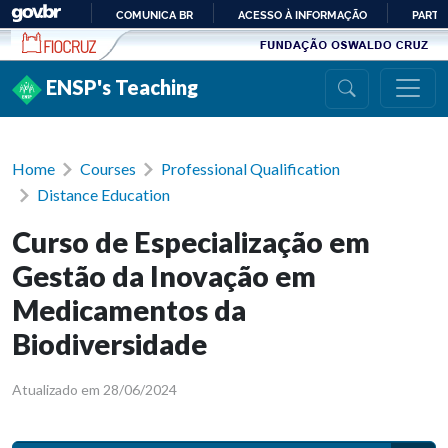
Ir para conteúdo
COMUNICA BR
ACESSO À INFORMAÇÃO
PARTI
IR
PARA
ENSP's Teaching
O
CONTEÚDO
Home
Courses
Professional Qualification
Distance Education
Curso de Especialização em
Gestão da Inovação em
Medicamentos da
Biodiversidade
Atualizado em 28/06/2024