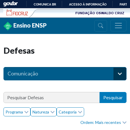
Ir para conteúdo
COMUNICA BR
ACESSO À INFORMAÇÃO
PARTI
IR
PARA
Ensino ENSP
O
CONTEÚDO
Defesas
Comunicação
Pesquisar
Programa
Natureza
Categoria
Ordem: Mais recentes