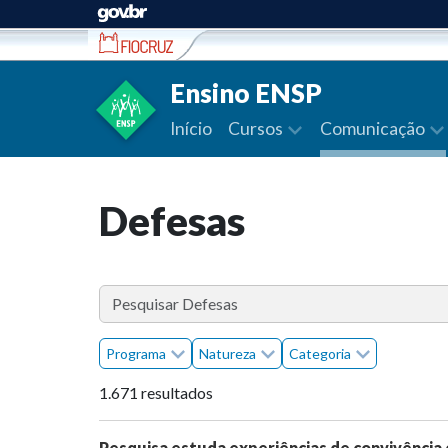
Ir para conteúdo
Ensino ENSP
Início
Cursos
Comunicação
Defesas
Programa
Natureza
Categoria
1.671 resultados
Pesquisa estuda experiências de convivência