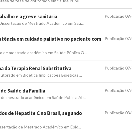
defesa de tese de doutorado em Saúde Públi...
abalho e a greve sanitária
Publicação 09
e Dissertação de Mestrado Acadêmico em Saú...
stência em cuidado paliativo no paciente com
Publicação 07
ão de mestrado acadêmico em Saúde Pública O...
ha da Terapia Renal Substitutiva
Publicação 07
utorado em Bioética Implicações Bioéticas ...
 de Saúde da Família
Publicação 07
o de mestrado acadêmico em Saúde Pública Ab...
ados de Hepatite C no Brasil, segundo
Publicação 03
 Dissertação de Mestrado Acadêmico em Epid...