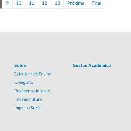
9
10
11
12
13
Próxima
Final
Sobre
Gestão Acadêmica
Estrutura de Ensino
Colegiado
Regimento Interno
Infraestrutura
Impacto Social