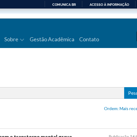
COMUNICA BR
ACESSO À INFORMAÇÃO
IR
PARA
O
CONTEÚDO
Sobre
Gestão Acadêmica
Contato
Pes
Ordem: Mais 
 com o transtorno mental grave
Publicação 16