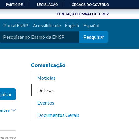
PARTICIPE
LEGISLAÇÃO
ÓRGÃOS DO GOVERNO
Portal ENSP
Acessibilidade
English
Español
Pesquisar
Comunicação
Notícias
Defesas
quisar
Eventos
recentes
Documentos Gerais
/08/2023