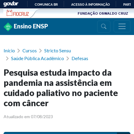
Ir para conteúdo
COMUNICA BR
ACESSO À INFORMAÇÃO
PARTI
IR
PARA
Ensino ENSP
O
CONTEÚDO
Início
Cursos
Stricto Sensu
Saúde Pública Acadêmico
Defesas
Pesquisa estuda impacto da
pandemia na assistência em
cuidado paliativo no paciente
com câncer
Atualizado em 07/08/2023