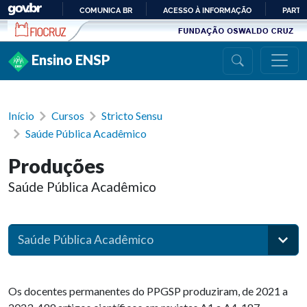
Ir para conteúdo
COMUNICA BR
ACESSO À INFORMAÇÃO
PARTI
IR
PARA
Ensino ENSP
O
CONTEÚDO
Início
Cursos
Stricto Sensu
Saúde Pública Acadêmico
Produções
Saúde Pública Acadêmico
Saúde Pública Acadêmico
Os docentes permanentes do PPGSP produziram, de 2021 a