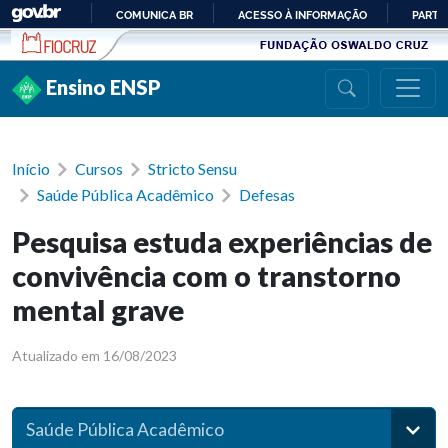
Ir para conteúdo
COMUNICA BR
ACESSO À INFORMAÇÃO
PARTI
IR
PARA
Ensino ENSP
O
CONTEÚDO
Início
Cursos
Stricto Sensu
Saúde Pública Acadêmico
Defesas
Pesquisa estuda experiências de
convivência com o transtorno
mental grave
Atualizado em 16/08/2023
Saúde Pública Acadêmico