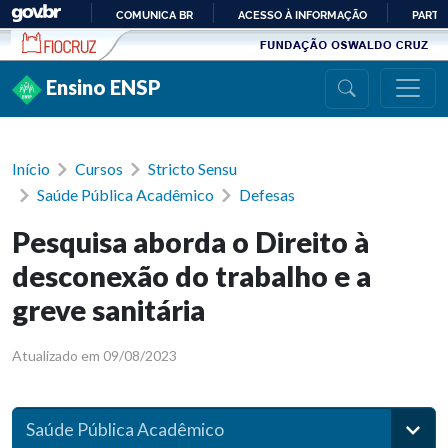
Ir para conteúdo
COMUNICA BR
ACESSO À INFORMAÇÃO
PARTI
IR
PARA
Ensino ENSP
O
CONTEÚDO
Início
Cursos
Stricto Sensu
Saúde Pública Acadêmico
Defesas
Pesquisa aborda o Direito à
desconexão do trabalho e a
greve sanitária
Atualizado em 09/08/2023
Saúde Pública Acadêmico