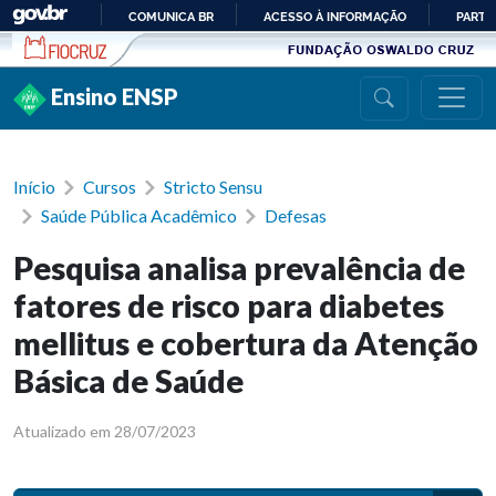
Ir para conteúdo
COMUNICA BR
ACESSO À INFORMAÇÃO
PARTI
IR
PARA
Ensino ENSP
O
CONTEÚDO
Início
Cursos
Stricto Sensu
Saúde Pública Acadêmico
Defesas
Pesquisa analisa prevalência de
fatores de risco para diabetes
mellitus e cobertura da Atenção
Básica de Saúde
Atualizado em 28/07/2023