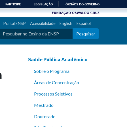
PARTICIPE
LEGISLAÇÃO
ÓRGÃOS DO GOVERNO
Portal ENSP
Acessibilidade
English
Español
Pesquisar
Saúde Pública Acadêmico
a
Sobre o Programa
Áreas de Concentração
Processos Seletivos
Mestrado
Doutorado