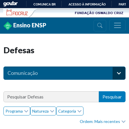
Ir para conteúdo
COMUNICA BR
ACESSO À INFORMAÇÃO
PARTI
IR
PARA
Ensino ENSP
O
CONTEÚDO
Defesas
Comunicação
Pesquisar
Programa
Natureza
Categoria
Ordem: Mais recentes