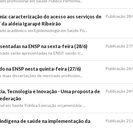
ado profissional em Saúde Pública Performa...
ia: caracterização do acesso aos serviços de
Publicação 28
’ da aldeia Igarapé Ribeirão
rado acadêmico em Epidemiologia em Saúde Pú...
entadas na ENSP na sexta-feira (28/6)
Publicação 27
trado serão apresentadas na ENSP, sendo tr...
o na ENSP nesta quinta-feira (27/6)
Publicação 26
s duas dissertações de mestrado profission...
ia, Tecnologia e Inovação - Uma proposta de
Publicação 24
Federação
nal em Saúde Pública Execução orçamentária ...
 indígena de saúde na implementação da
Publicação 21