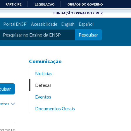
PARTICIPE
LEGISLAÇÃO
ÓRGÃOS DO GOVERNO
Portal ENSP
Acessibilidade
English
Español
Pesquisar
Comunicação
Notícias
Defesas
quisar
Eventos
recentes
Documentos Gerais
/07/2013