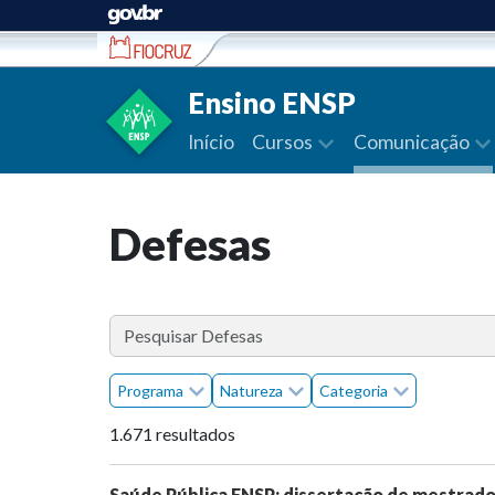
Ir para conteúdo
Ensino ENSP
Início
Cursos
Comunicação
Defesas
Programa
Natureza
Categoria
1.671 resultados
Saúde Pública ENSP: dissertação de mestrad