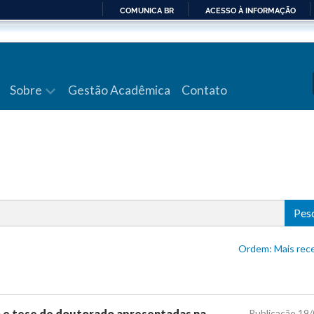
COMUNICA BR
ACESSO À INFORMAÇÃO
IR
PARA
O
CONTEÚDO
Sobre
Gestão Acadêmica
Contato
Pes
Ordem: Mais 
o e tese de doutorado apresentadas na
Publicação 19