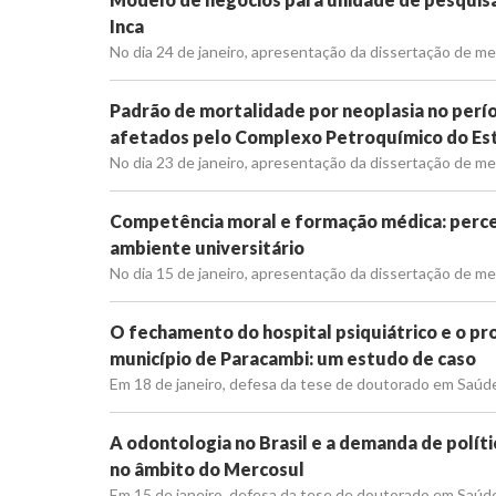
Inca
No dia 24 de janeiro, apresentação da dissertação de me
Padrão de mortalidade por neoplasia no perí
afetados pelo Complexo Petroquímico do Esta
No dia 23 de janeiro, apresentação da dissertação de me
Competência moral e formação médica: percep
ambiente universitário
No dia 15 de janeiro, apresentação da dissertação de mes
O fechamento do hospital psiquiátrico e o pr
município de Paracambi: um estudo de caso
Em 18 de janeiro, defesa da tese de doutorado em Saúde 
A odontologia no Brasil e a demanda de polític
no âmbito do Mercosul
Em 15 de janeiro, defesa da tese de doutorado em Saúde 