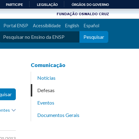
PARTICIPE
LEGISLAÇÃO
ÓRGÃOS DO GOVERNO
Portal ENSP
Acessibilidade
English
Español
Pesquisar
Comunicação
Notícias
Defesas
quisar
Eventos
recentes
Documentos Gerais
/01/2013