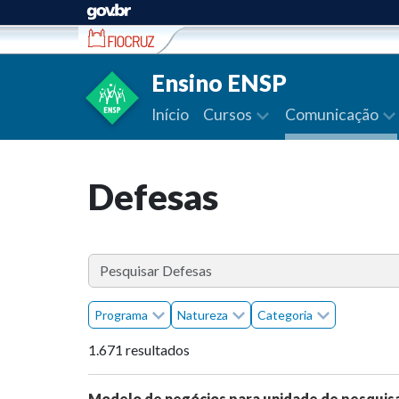
Ir para conteúdo
Ensino ENSP
Início
Cursos
Comunicação
Defesas
Programa
Natureza
Categoria
1.671 resultados
Modelo de negócios para unidade de pesquisa 