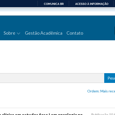
COMUNICA BR
ACESSO À INFORMAÇÃO
IR
PARA
O
CONTEÚDO
Sobre
Gestão Acadêmica
Contato
Pes
Ordem: Mais 
clínica em estudos fase I em oncologia no
Publicação 15