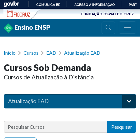
Ir para conteúdo
COMUNICA BR
ACESSO À INFORMAÇÃO
PARTI
IR
PARA
Ensino ENSP
O
CONTEÚDO
Início
Cursos
EAD
Atualização EAD
Cursos Sob Demanda
Cursos de Atualização à Distância
Atualização EAD
Pesquisar