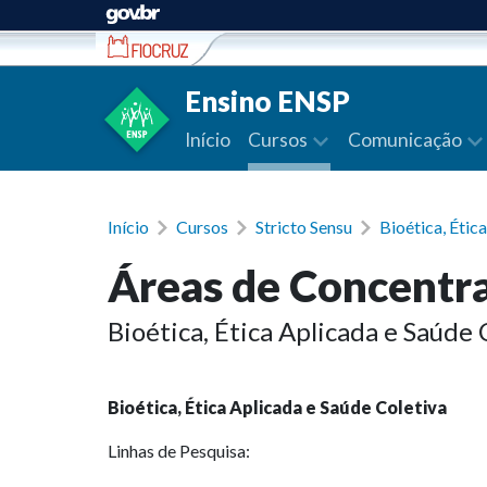
Ir para conteúdo
Ensino ENSP
Início
Cursos
Comunicação
Início
Cursos
Stricto Sensu
Bioética, Étic
Áreas de Concentr
Bioética, Ética Aplicada e Saúde
Bioética, Ética Aplicada e Saúde Coletiva
Linhas de Pesquisa: