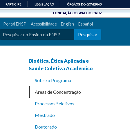
PARTICIPE
LEGISLAÇÃO
ÓRGÃOS DO GOVERNO
Portal ENSP
Acessibilidade
English
Español
Pesquisar
Bioética, Ética Aplicada e
Saúde Coletiva Acadêmico
Sobre o Programa
Áreas de Concentração
Processos Seletivos
Mestrado
Doutorado