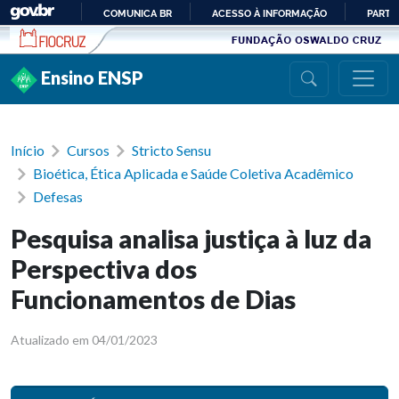
Ir para conteúdo
COMUNICA BR
ACESSO À INFORMAÇÃO
PARTI
IR
PARA
Ensino ENSP
O
CONTEÚDO
Início
Cursos
Stricto Sensu
Bioética, Ética Aplicada e Saúde Coletiva Acadêmico
Defesas
Pesquisa analisa justiça à luz da
Perspectiva dos
Funcionamentos de Dias
Atualizado em 04/01/2023