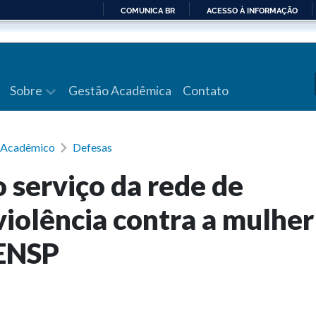
COMUNICA BR
ACESSO À INFORMAÇÃO
IR
PARA
O
CONTEÚDO
Sobre
Gestão Acadêmica
Contato
a Acadêmico
Defesas
 serviço da rede de
iolência contra a mulher
 ENSP