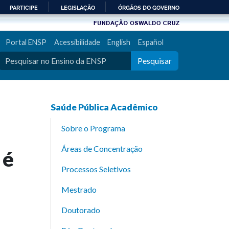
PARTICIPE
LEGISLAÇÃO
ÓRGÃOS DO GOVERNO
Portal ENSP
Acessibilidade
English
Español
Pesquisar
Saúde Pública Acadêmico
Sobre o Programa
Áreas de Concentração
 é
Processos Seletivos
Mestrado
Doutorado