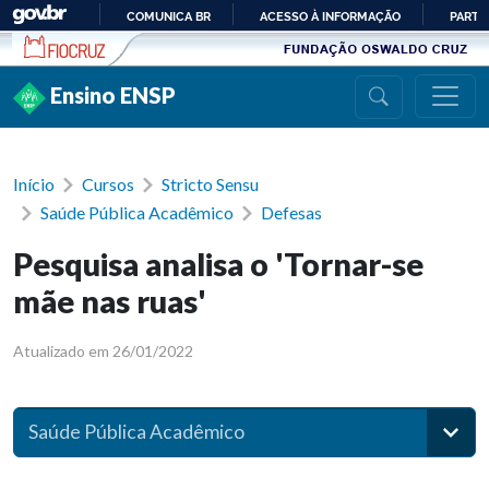
Ir para conteúdo
COMUNICA BR
ACESSO À INFORMAÇÃO
PARTI
IR
PARA
Ensino ENSP
O
CONTEÚDO
Início
Cursos
Stricto Sensu
Saúde Pública Acadêmico
Defesas
Pesquisa analisa o 'Tornar-se
mãe nas ruas'
Atualizado em 26/01/2022
Saúde Pública Acadêmico