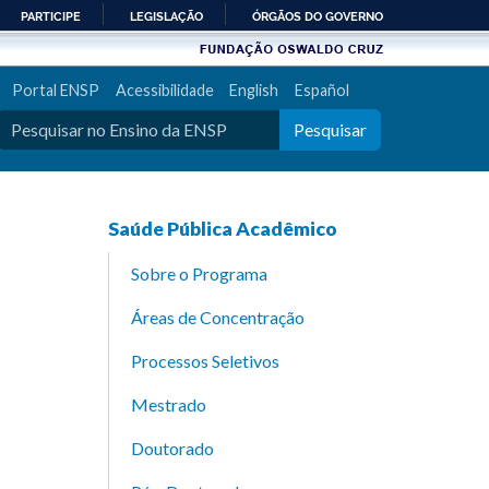
PARTICIPE
LEGISLAÇÃO
ÓRGÃOS DO GOVERNO
Portal ENSP
Acessibilidade
English
Español
Pesquisar
Saúde Pública Acadêmico
Sobre o Programa
Áreas de Concentração
Processos Seletivos
Mestrado
Doutorado