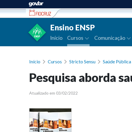
Ir para conteúdo
Ensino ENSP
Início
Cursos
Comunicação
Início
Cursos
Stricto Sensu
Saúde Públic
Pesquisa aborda sa
Atualizado em 03/02/2022