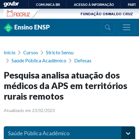
Ir para conteúdo
COMUNICA BR
ACESSO À INFORMAÇÃO
PARTI
IR
PARA
Ensino ENSP
O
CONTEÚDO
Início
Cursos
Stricto Sensu
Saúde Pública Acadêmico
Defesas
Pesquisa analisa atuação dos
médicos da APS em territórios
rurais remotos
Atualizado em 23/02/2023
Saúde Pública Acadêmico