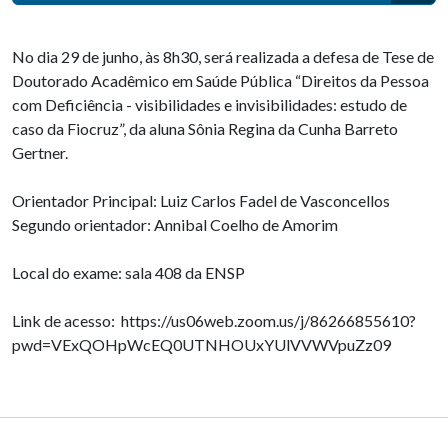
No dia 29 de junho, às 8h30, será realizada a defesa de Tese de
Doutorado Acadêmico em Saúde Pública “Direitos da Pessoa
com Deficiência - visibilidades e invisibilidades: estudo de
caso da Fiocruz”, da aluna Sônia Regina da Cunha Barreto
Gertner.
Orientador Principal: Luiz Carlos Fadel de Vasconcellos
Segundo orientador: Annibal Coelho de Amorim
Local do exame: sala 408 da ENSP
Link de acesso: https://us06web.zoom.us/j/86266855610?
pwd=VExQOHpWcEQ0UTNHOUxYUlVVWVpuZz09