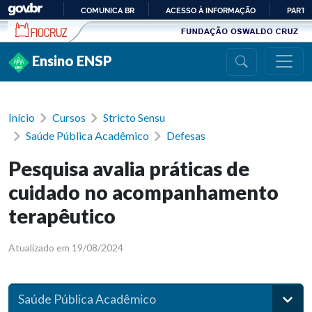
Ir para conteúdo
COMUNICA BR
ACESSO À INFORMAÇÃO
PARTI
IR
PARA
Ensino ENSP
O
CONTEÚDO
Início
Cursos
Stricto Sensu
Saúde Pública Acadêmico
Defesas
Pesquisa avalia práticas de
cuidado no acompanhamento
terapêutico
Atualizado em 19/08/2024
Saúde Pública Acadêmico