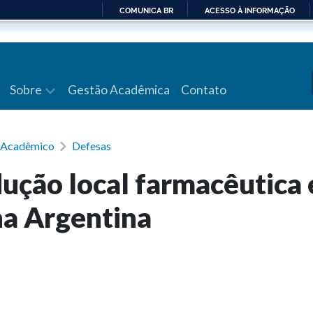
COMUNICA BR
ACESSO À INFORMAÇÃO
IR
PARA
O
CONTEÚDO
Sobre
Gestão Acadêmica
Contato
a Acadêmico
Defesas
dução local farmacêutica 
na Argentina