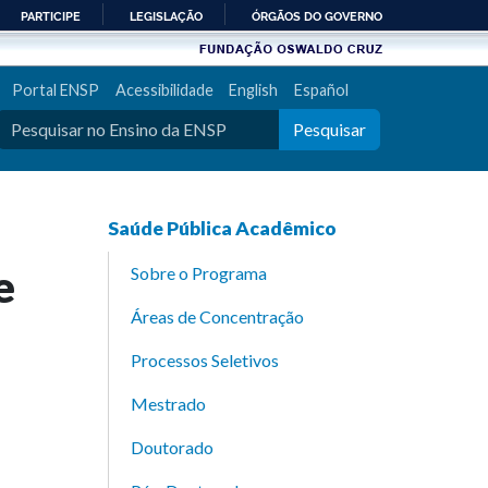
PARTICIPE
LEGISLAÇÃO
ÓRGÃOS DO GOVERNO
Portal ENSP
Acessibilidade
English
Español
Pesquisar
Saúde Pública Acadêmico
e
Sobre o Programa
Áreas de Concentração
Processos Seletivos
Mestrado
Doutorado