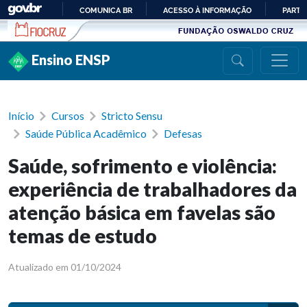
Ir para conteúdo
COMUNICA BR
ACESSO À INFORMAÇÃO
PARTI
IR
PARA
Ensino ENSP
O
CONTEÚDO
Início
Cursos
Stricto Sensu
Saúde Pública Acadêmico
Defesas
Saúde, sofrimento e violência:
experiência de trabalhadores da
atenção básica em favelas são
temas de estudo
Atualizado em 01/10/2024