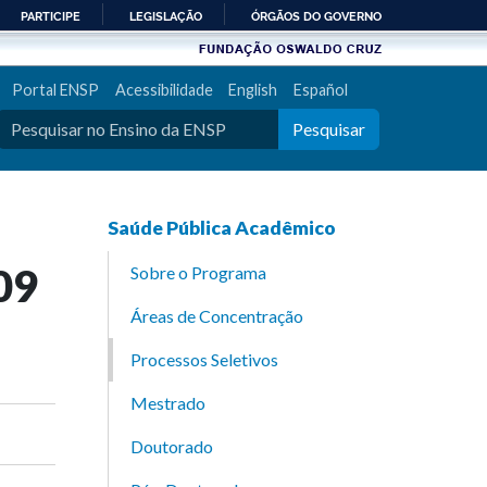
PARTICIPE
LEGISLAÇÃO
ÓRGÃOS DO GOVERNO
Portal ENSP
Acessibilidade
English
Español
Pesquisar
Saúde Pública Acadêmico
09
Sobre o Programa
Áreas de Concentração
Processos Seletivos
Mestrado
Doutorado