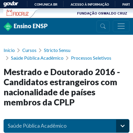
Ir para conteúdo
COMUNICA BR
ACESSO À INFORMAÇÃO
PARTI
IR
PARA
Ensino ENSP
O
CONTEÚDO
Início
Cursos
Stricto Sensu
Saúde Pública Acadêmico
Processos Seletivos
Mestrado e Doutorado 2016 -
Candidatos estrangeiros com
nacionalidade de países
membros da CPLP
Saúde Pública Acadêmico