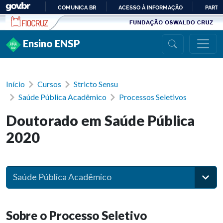
Ir para conteúdo
COMUNICA BR
ACESSO À INFORMAÇÃO
PARTI
IR
PARA
Ensino ENSP
O
CONTEÚDO
Início
Cursos
Stricto Sensu
Saúde Pública Acadêmico
Processos Seletivos
Doutorado em Saúde Pública
2020
Saúde Pública Acadêmico
Sobre o Processo Seletivo