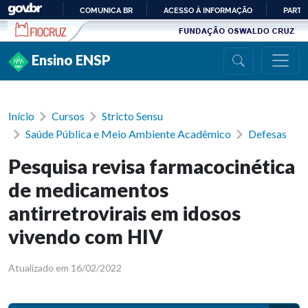
Ir para conteúdo
COMUNICA BR
ACESSO À INFORMAÇÃO
PARTI
IR
PARA
Ensino ENSP
O
CONTEÚDO
Início
Cursos
Stricto Sensu
Saúde Pública e Meio Ambiente Acadêmico
Defesas
Pesquisa revisa farmacocinética
de medicamentos
antirretrovirais em idosos
vivendo com HIV
Atualizado em 16/02/2022