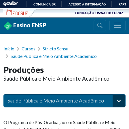
Ir para conteúdo
COMUNICA BR
ACESSO À INFORMAÇÃO
PARTI
IR
PARA
Ensino ENSP
O
CONTEÚDO
Início
Cursos
Stricto Sensu
Saúde Pública e Meio Ambiente Acadêmico
Produções
Saúde Pública e Meio Ambiente Acadêmico
Saúde Pública e Meio Ambiente Acadêmico
O Programa de Pós-Graduação em Saúde Pública e Meio