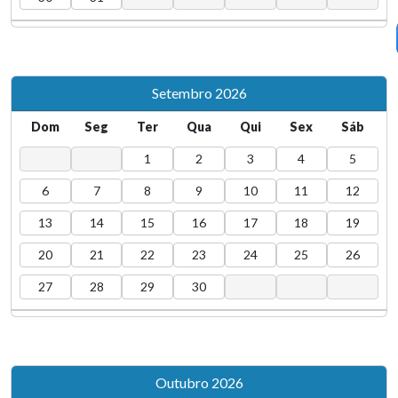
processo de trabalho
estudo da ENSP
29
Defesa: 'Análise Espacial das Arboviroses Urbanas
Transmitidas pelo Aedes Aegypti' é tema de
estudo na ENSP
Setembro 2026
Dom
Seg
Ter
Qua
Qui
Sex
Sáb
1
2
3
4
5
6
7
8
9
10
11
12
13
14
15
16
17
18
19
20
21
22
23
24
25
26
27
28
29
30
Outubro 2026