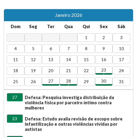
Janeiro 2026
Dom
Seg
Ter
Qua
Qui
Sex
Sáb
1
2
3
4
5
6
7
8
9
10
11
12
13
14
15
16
17
23
18
19
20
21
22
24
27
28
30
25
26
29
31
27
Defesa: Pesquisa investiga distribuição da
violência física por parceiro íntimo contra
mulheres
23
Defesa: Estudo avalia revisão de escopo sobre
infantilização e outras violências vividas por
autistas