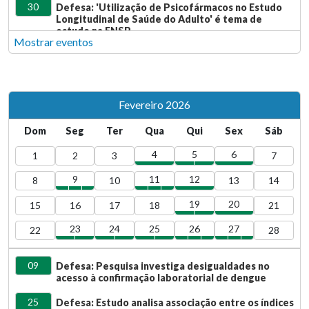
30
Defesa: 'Utilização de Psicofármacos no Estudo
Longitudinal de Saúde do Adulto' é tema de
estudo na ENSP
28
Defesa: Estudo investiga adequação da
Assistência Pré-Natal a Gestantes Indígenas
28
Defesa: Cobertura vacinal infantil na Amazônia
Legal Brasileira é tema de pesquisa na ENSP
Fevereiro 2026
23
Defesa: Pesquisa analisa utilização da Plataforma
Dom
Seg
Ter
Qua
Qui
Sex
Sáb
de Triagem Neonatal no Município de Manaus
4
5
6
1
2
3
7
9
11
12
8
10
13
14
19
20
15
16
17
18
21
23
24
25
26
27
22
28
09
Defesa: Pesquisa investiga desigualdades no
acesso à confirmação laboratorial de dengue
25
Defesa: Estudo analisa associação entre os índices