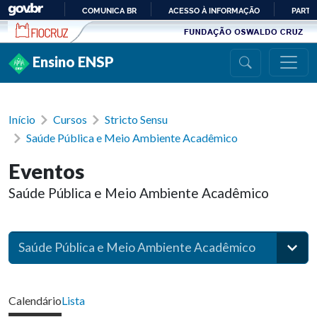
Ir para conteúdo
COMUNICA BR
ACESSO À INFORMAÇÃO
PARTI
IR
PARA
Ensino ENSP
O
CONTEÚDO
Início
Cursos
Stricto Sensu
Saúde Pública e Meio Ambiente Acadêmico
Eventos
Saúde Pública e Meio Ambiente Acadêmico
Saúde Pública e Meio Ambiente Acadêmico
Calendário
Lista