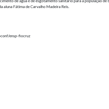
tecimento de água e de esgotamento sanitário para a população de 
 da aluna Fátima de Carvalho Madeira Reis.
bconf/ensp-fiocruz