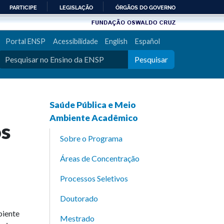
PARTICIPE
LEGISLAÇÃO
ÓRGÃOS DO GOVERNO
Portal ENSP
Acessibilidade
English
Español
Pesquisar
Saúde Pública e Meio
Ambiente Acadêmico
os
Sobre o Programa
Áreas de Concentração
Processos Seletivos
Doutorado
biente
Mestrado