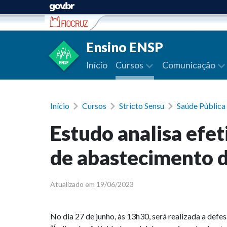
Ir para conteúdo
Ensino ENSP
Início
Cursos
Comunicação
Início
Cursos
Stricto Sensu
Saúde Públic
Estudo analisa efet
de abastecimento d
Atualizado em 19/06/2023
No dia 27 de junho, às 13h30, será realizada a d