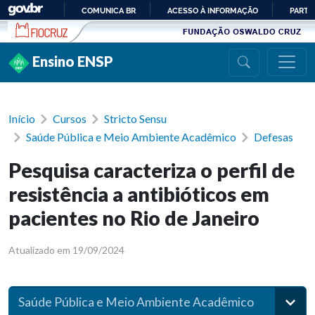
Ir para conteúdo
COMUNICA BR
ACESSO À INFORMAÇÃO
PARTI
IR
PARA
Ensino ENSP
O
CONTEÚDO
Início
Cursos
Stricto Sensu
Saúde Pública e Meio Ambiente Acadêmico
Defesas
Pesquisa caracteriza o perfil de
resistência a antibióticos em
pacientes no Rio de Janeiro
Atualizado em 19/09/2024
Saúde Pública e Meio Ambiente Acadêmico