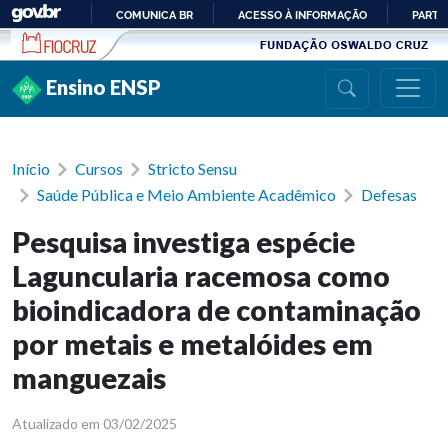
Ir para conteúdo
COMUNICA BR
ACESSO À INFORMAÇÃO
PARTI
IR
PARA
Ensino ENSP
O
CONTEÚDO
Início
Cursos
Stricto Sensu
Saúde Pública e Meio Ambiente Acadêmico
Defesas
Pesquisa investiga espécie
Laguncularia racemosa como
bioindicadora de contaminação
por metais e metalóides em
manguezais
Atualizado em 03/02/2025