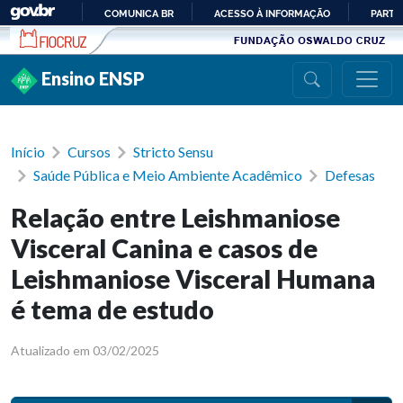
Ir para conteúdo
COMUNICA BR
ACESSO À INFORMAÇÃO
PARTI
IR
PARA
Ensino ENSP
O
CONTEÚDO
Início
Cursos
Stricto Sensu
Saúde Pública e Meio Ambiente Acadêmico
Defesas
Relação entre Leishmaniose
Visceral Canina e casos de
Leishmaniose Visceral Humana
é tema de estudo
Atualizado em 03/02/2025